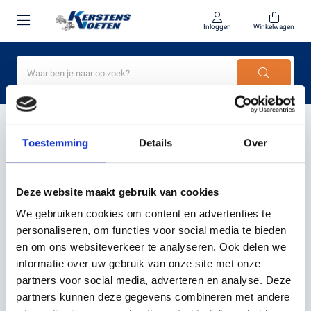
Inloggen
Winkelwagen
Home
Kress KR136E geluidsarm
Toestemming
Details
Over
PRODUCTEN GETAGD MET
KRESS KR136E
Deze website maakt gebruik van cookies
GELUIDSARM
We gebruiken cookies om content en advertenties te
personaliseren, om functies voor social media te bieden
en om ons websiteverkeer te analyseren. Ook delen we
Filter
Sorteer
informatie over uw gebruik van onze site met onze
partners voor social media, adverteren en analyse. Deze
partners kunnen deze gegevens combineren met andere