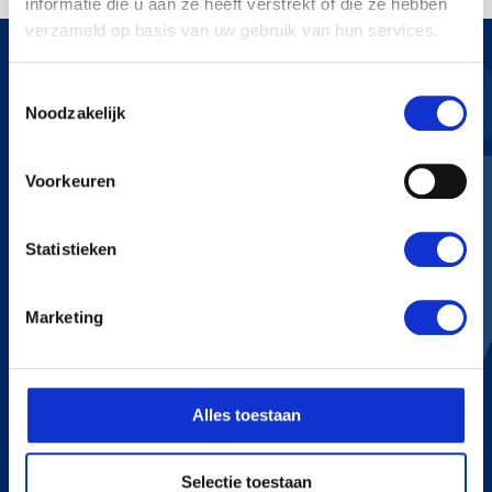
informatie die u aan ze heeft verstrekt of die ze hebben
verzameld op basis van uw gebruik van hun services.
Toestemmingsselectie
Noodzakelijk
KERSTENS VOETEN
Voorkeuren
Bredaseweg 255
4705 RN Roosendaal
+31 165 534 222
Statistieken
info@kerstensvoeten.nl
Marketing
CONTACT
+31 165 534 222
Alles toestaan
info@kerstensvoeten.nl
Selectie toestaan