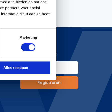
 media te bieden en om ons
ze partners voor social
nformatie die u aan ze heeft
Handgereedschappen
Carburateurgereedschap
Combi-gereedschap
Marketing
Bijlen
NIEUWSBRIEF
hoden
Alles toestaan
&
n
Registreren