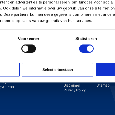
ent en advertenties te personaliseren, om functies voor social
. Ook delen we informatie over uw gebruik van onze site met on
e. Deze partners kunnen deze gegevens combineren met andere i
s en Laders
Brandstof en Smeermiddelen
erzameld op basis van uw gebruik van hun services.
arna Aspire Accu's en Laders
arna BLI-X (36V) Accu's en Laders
Voorkeuren
Statistieken
ENINGSTIJDEN
KLANTENSERVICE
dag tot en met Vrijdag:
Over ons
Betaalmet
Selectie toestaan
Vacatures
Verzenden 
tot 17:00
Algemene
retournere
voorwaarden
Contact
rdag
Disclaimer
Sitemap
tot 17:00
Privacy Policy