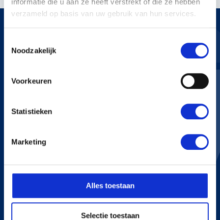
informatie die u aan ze heeft verstrekt of die ze hebben
verzameld op basis van uw gebruik van hun services.
Toestemmingsselectie
Noodzakelijk
KERSTENS VOETEN
Voorkeuren
Bredaseweg 255
4705 RN Roosendaal
+31 165 534 222
Statistieken
info@kerstensvoeten.nl
Marketing
CONTACT
+31 165 534 222
Alles toestaan
info@kerstensvoeten.nl
Selectie toestaan