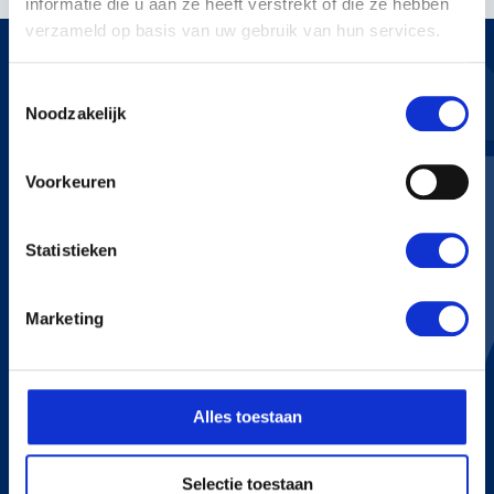
informatie die u aan ze heeft verstrekt of die ze hebben
verzameld op basis van uw gebruik van hun services.
Toestemmingsselectie
Noodzakelijk
KERSTENS VOETEN
Voorkeuren
Bredaseweg 255
4705 RN Roosendaal
+31 165 534 222
Statistieken
info@kerstensvoeten.nl
Marketing
CONTACT
+31 165 534 222
Alles toestaan
info@kerstensvoeten.nl
Selectie toestaan