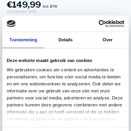
€149,99
Incl. BTW
€123,96
Excl. BTW
Toestemming
Details
Over
In winkelwagen
Deze website maakt gebruik van cookies
We gebruiken cookies om content en advertenties te
personaliseren, om functies voor social media te bieden
en om ons websiteverkeer te analyseren. Ook delen we
OMSCHRIJVING
informatie over uw gebruik van onze site met onze
partners voor social media, adverteren en analyse. Deze
De Husqvarna Spire Vent is speciaal ontworpen voor
partners kunnen deze gegevens combineren met andere
professionele boomverzorgers die waarde hechten aan
informatie die u aan ze heeft verstrekt of die ze hebben
veiligheid, comfort en stijl. Deze helm biedt maximale
verzameld op basis van uw gebruik van hun services.
bescherming zonder in te leveren op draaggemak of
uitstraling.