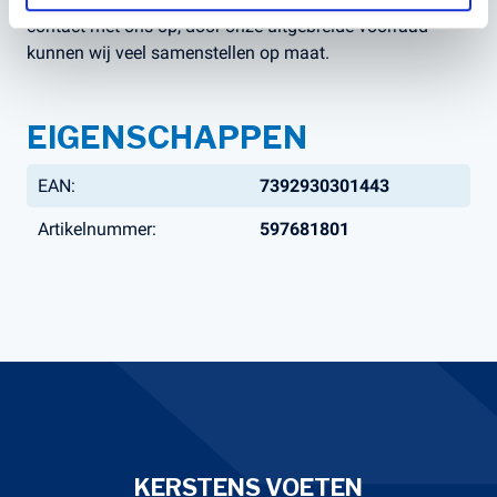
contact met ons op, door onze uitgebreide voorraad
kunnen wij veel samenstellen op maat.
EIGENSCHAPPEN
EAN:
7392930301443
Artikelnummer:
597681801
KERSTENS VOETEN