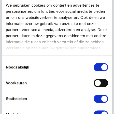
We gebruiken cookies om content en advertenties te
personaliseren, om functies voor social media te bieden
en om ons websiteverkeer te analyseren. Ook delen we
informatie over uw gebruik van onze site met onze
OMSCHRIJVING
partners voor social media, adverteren en analyse. Deze
partners kunnen deze gegevens combineren met andere
Iseki TLE 3410 HZVRE
informatie die u aan ze heeft verstrekt of die ze hebben
Iseki diesel motor Stage V Common Rail – watergekoeld.
verzameld op basis van uw gebruik van hun services.
Maximaal vermogen 40 Pk.
Nominaal vermogen 27,9 kW bij 2600 t/min.
Toestemmingsselectie
Cilinderinhoud 1826 cc – 3 cilinders.
Noodzakelijk
Brandstoftank 40 liter.
Mechanische aandrijving met 8 versnellingen vooruit en
8 achteruit
Voorkeuren
Snelheden vooruit van 1,8 km/u tot 25,9 km/u.
Snelheden achteruit van 1,5 km/u tot 7 km/u.
Statistieken
4×4.
Servo besturing.
Onafhankelijke aftakas achteraan 540 t/min.