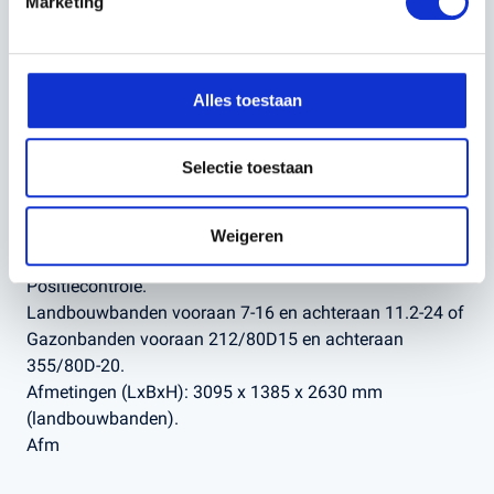
Marketing
Electro-hydraulische bediening van de aftakas.
Natte schijfremmen in oliebad – 1 pedaal.
Neerklapbare veiligheidsbeugel.
Verstuur
Alles toestaan
Trekhaak vooraan en achteraan.
Hydrauliekuitrusting: standaard 1 stuurventiel
dubbelwerkend/enkelwerkend met 2 aansluitingen
Selectie toestaan
achteraan. Uitbreidbaar tot maximaal 2 stuurventielen.
Hydraulisch systeem Cat. 1 met pompcapaciteit 26,3
l/min.
Weigeren
Hefvermogen 1000 kg.
Positiecontrole.
Landbouwbanden vooraan 7-16 en achteraan 11.2-24 of
Gazonbanden vooraan 212/80D15 en achteraan
355/80D-20.
Afmetingen (LxBxH): 3095 x 1385 x 2630 mm
(landbouwbanden).
Afm