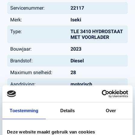
Servicenummer:
22117
Merk:
Iseki
Type:
TLE 3410 HYDROSTAAT
MET VOORLADER
Bouwjaar:
2023
Brandstof:
Diesel
Maximum snelheid:
28
Aandrijving:
motorisch
Transmissie:
C
Toestemming
Details
Over
Neem contact op
Deze website maakt gebruik van cookies