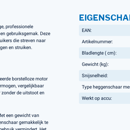
EIGENSCHA
, professionele
EAN:
s en gebruiksgemak.
Deze
ikers die streven naar
Artikelnummer:
ggen en struiken.
Bladlengte ( cm):
Gewicht (kg):
Snijsnelheid:
eerde borstelloze motor
rmogen, vergelijkbaar
Type heggenschaar me
zonder de uitstoot en
Werkt op accu:
et een gewicht van
genschaar gemakkelijk te
gebruik vermindert. Het