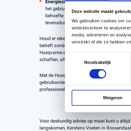
Energiezuinig en lage onderhoudskosten
het gebruik van accu's verminderen de op
Deze website maakt gebruik
behoefte aan regelmatig onderhoud, wat re
We gebruiken cookies om cont
levensduur van de machine.
websiteverkeer te analyseren
media, adverteren en analys
Houd er rekening mee dat deze aanbieding
verstrekt of die ze hebben v
betreft zonder accu en lader.
Dit biedt u de f
Husqvarna-accu's en laders te gebruiken of 
Toestemmingsselectie
schaffen, afhankelijk van uw behoeften.
Noodzakelijk
Met de Husqvarna 522iHD75 kiest u voor ee
gebruiksvriendelijke heggenschaar die vold
professionele standaarden.
Weigeren
Voor deskundig advies op maat kunt u altijd b
langskomen, Kerstens Voeten in Roosendaal