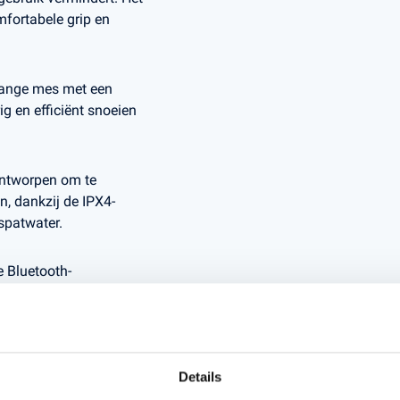
fortabele grip en
lange mes met een
 en efficiënt snoeien
ntworpen om te
, dankzij de IPX4-
 spatwater.
 Bluetooth-
ing maken met de
toegang krijgt tot
n onderhoud van de
Details