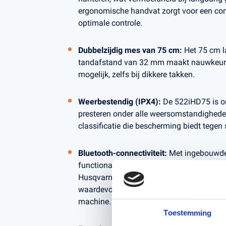
ergonomische handvat zorgt voor een com
optimale controle.
Dubbelzijdig mes van 75 cm:
Het 75 cm 
tandafstand van 32 mm maakt nauwkeurig
mogelijk, zelfs bij dikkere takken.
Weerbestendig (IPX4):
De 522iHD75 is o
presteren onder alle weersomstandigheden
classificatie die bescherming biedt tegen
Bluetooth-connectiviteit:
Met ingebouwde
functionaliteit kunt u eenvoudig verbind
Husqvarna Fleet Services-app, waardoor u 
waardevolle gegevens over het gebruik e
machine.
Toestemming