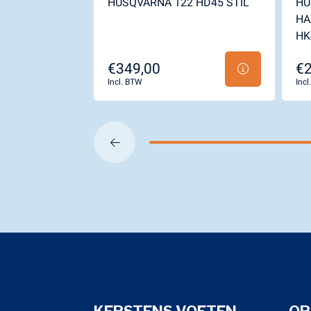
HUSQVARNA 122 HD45 STIL
HU
HA
HK
€349,00
€2
Incl. BTW
Inc