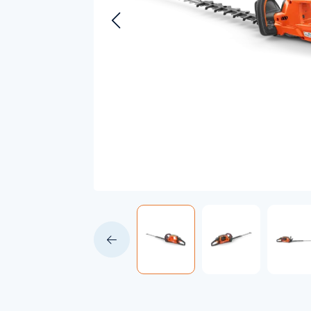
Accessoires voor Handgedragen
machines
Persoonlijke Beschermings Middelen
Accu'
(PBM)
Husqv
Helmen
Husqv
Broeken
Gezichtsbescherming
Handschoenen
Gehoorbescherming
Speelgoed