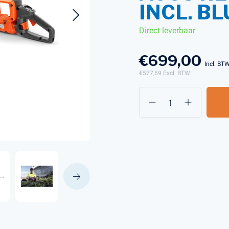
INCL. B
Direct leverbaar
s en Laders
Brandstof en Smeermiddelen
arna Aspire Accu's en Laders
€699,00
Incl. BT
arna BLI-X (36V) Accu's en Laders
€577,69
Excl. BTW