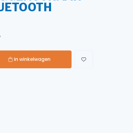
LUETOOTH
Handgereedschappen
Carburateurgereedschap
W
Combi-gereedschap
Bijlen
In winkelwagen