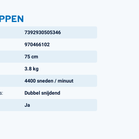
PPEN
7392930505346
970466102
75 cm
3.8 kg
4400 sneden / minuut
s:
Dubbel snijdend
Ja