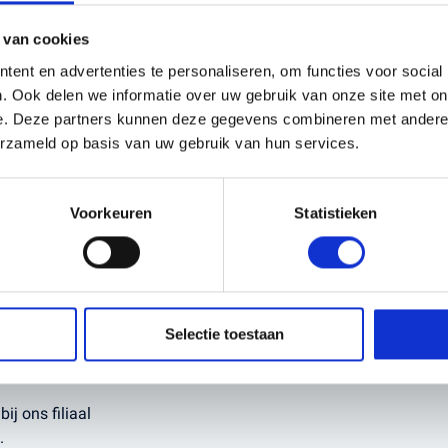
:
De efficiënte motor en
erationele kosten en de
 van cookies
sulteert in een langere
ent en advertenties te personaliseren, om functies voor social
. Ook delen we informatie over uw gebruik van onze site met on
e. Deze partners kunnen deze gegevens combineren met andere i
 de Husqvarna 522iHD75
erzameld op basis van uw gebruik van hun services.
lexibiliteit om bestaande
deze apart aan te
Voorkeuren
Statistieken
n duurzame, krachtige en
oet aan de hoogste
Selectie toestaan
ij ons filiaal
.