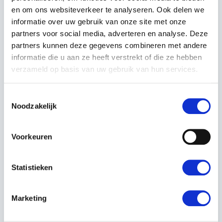
en om ons websiteverkeer te analyseren. Ook delen we
Deze bladblazer is ideaal voor particuliere tuinen en
informatie over uw gebruik van onze site met onze
zorgt voor een professionele afwerking in een
partners voor social media, adverteren en analyse. Deze
handomdraai.
partners kunnen deze gegevens combineren met andere
informatie die u aan ze heeft verstrekt of die ze hebben
Voor deskundig advies op maat kunt u altijd bij ons
verzameld op basis van uw gebruik van hun services.
filiaal langskomen, Kerstens Voeten in Roosendaal.
Toestemmingsselectie
Is uw gewenste samenstelling niet beschikbaar? Neem
Noodzakelijk
contact met ons op, door onze uitgebreide voorraad
kunnen wij veel samenstellen op maat.
Voorkeuren
EIGENSCHAPPEN
Statistieken
EAN:
7391883159972
Marketing
Artikelnummer:
952715643