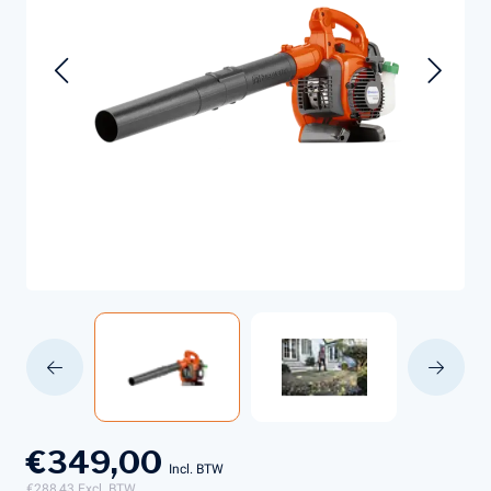
€349,00
Incl. BTW
€288,43
Excl. BTW