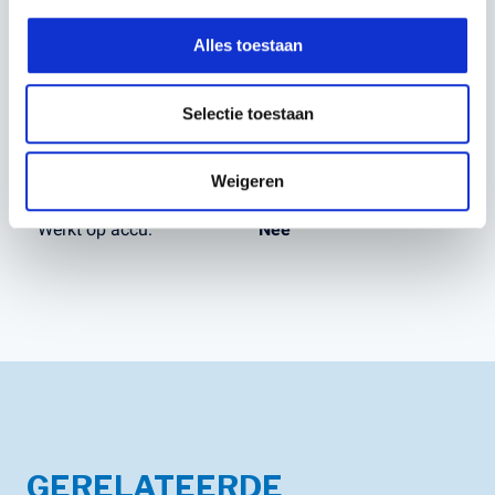
Netto Vermogen (kW):
0,8 kW
Alles toestaan
Blaaskracht:
12,5 N
Gewicht (kg):
4,26 kg
Selectie toestaan
Draagtuig:
Nee
Weigeren
Brandstof:
2 takt (50:1)
Werkt op accu:
Nee
GERELATEERDE