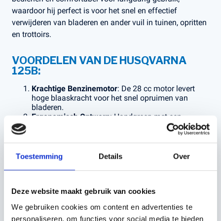
waardoor hij perfect is voor het snel en effectief
verwijderen van bladeren en ander vuil in tuinen, opritten
en trottoirs.
VOORDELEN VAN DE HUSQVARNA
125B:
Krachtige Benzinemotor
: De 28 cc motor levert
hoge blaaskracht voor het snel opruimen van
bladeren.
Ergonomisch Ontwerp
: Handgreep met een
comfortabele grip die vermoeidheid minimaliseert.
Lichtgewicht
: Met een gewicht van ongeveer 4,3 kg
is deze bladblazer eenvoudig te dragen en te
manoeuvreren.
Toestemming
Details
Over
Gebruiksvriendelijk
: Eenvoudig te starten en te
bedienen, zelfs voor langere klussen.
Traploze Blaassnelheidsregeling
: Voor maximale
controle over de luchtsnelheid afhankelijk van de
Deze website maakt gebruik van cookies
taak.
We gebruiken cookies om content en advertenties te
Brandstofefficiëntie
: Ontworpen voor lage
personaliseren, om functies voor social media te bieden
emissies en minder brandstofverbruik.