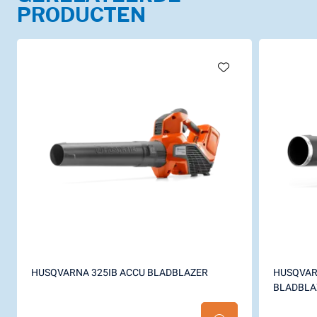
PRODUCTEN
HUSQVARNA 325IB ACCU BLADBLAZER
HUSQVARN
BLADBLA