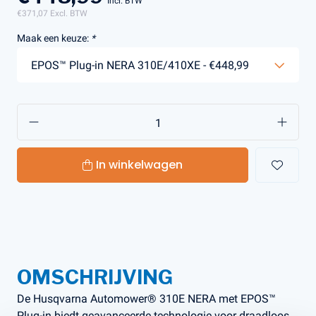
Incl. BTW
€371,07
Excl. BTW
Maak een keuze:
*
In winkelwagen
OMSCHRIJVING
De Husqvarna Automower® 310E NERA met EPOS™
Plug-in biedt geavanceerde technologie voor draadloos