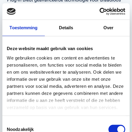
en efficiënt grasmaaien. Dit model is ideaal voor tuinen
tot 1000 m², met veelzijdige functies die het maaien
gemakkelijker maken.
Toestemming
Details
Over
Belangrijkste voordelen:
Deze website maakt gebruik van cookies
EPOS™ Technologie:
Virtuele grenzen met een
nauwkeurigheid van 2-3 cm, zonder de noodzaak van
We gebruiken cookies om content en advertenties te
fysieke begrenzingsdraden.
personaliseren, om functies voor social media te bieden
EdgeCut functie:
Vermindert de behoefte aan
en om ons websiteverkeer te analyseren. Ook delen we
handmatig trimmen door grasranden efficiënt te
informatie over uw gebruik van onze site met onze
maaien.
partners voor social media, adverteren en analyse. Deze
Automower® Connect-app:
Volledige controle over
partners kunnen deze gegevens combineren met andere
de maaier via de app, inclusief instellingen voor
werkgebieden en tijdelijke uitsluitzones.
informatie die u aan ze heeft verstrekt of die ze hebben
Objectdetectie en -vermijding:
Vermijdt obstakels
verzameld op basis van uw gebruik van hun services.
voor een efficiënter maairesultaat.
Elektrische hoogteverstelling:
Eenvoudige
Toestemmingsselectie
aanpassing van de maaihoogte via de app.
Noodzakelijk